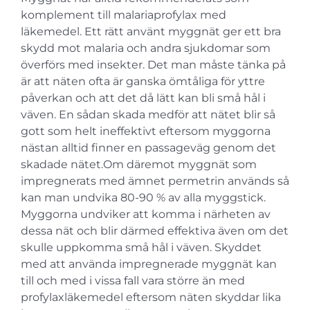
komplement till malariaprofylax med
läkemedel. Ett rätt använt myggnät ger ett bra
skydd mot malaria och andra sjukdomar som
överförs med insekter. Det man måste tänka på
är att näten ofta är ganska ömtåliga för yttre
påverkan och att det då lätt kan bli små hål i
väven. En sådan skada medför att nätet blir så
gott som helt ineffektivt eftersom myggorna
nästan alltid finner en passageväg genom det
skadade nätet.Om däremot myggnät som
impregnerats med ämnet permetrin används så
kan man undvika 80-90 % av alla myggstick.
Myggorna undviker att komma i närheten av
dessa nät och blir därmed effektiva även om det
skulle uppkomma små hål i väven. Skyddet
med att använda impregnerade myggnät kan
till och med i vissa fall vara större än med
profylaxläkemedel eftersom näten skyddar lika