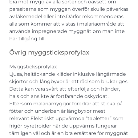
bra mot mygg av alla sorter och oavsett om
parasiterna som myggan överför skulle påverkas
av läkemedel eller inte.Därför rekommenderas
alla som kommer att vistas i malariaområde att
använda impregnerade myggnät om man inte
har tillgång till.
Övrig myggsticksprofylax
Myggsticksprofylax
Ljusa, heltäckande kläder inklusive långärmade
skjortor och långbyxor är ett råd som brukar ges.
Detta kan vara svårt att efterfölja och händer,
hals och ansikte är fortfarande oskyddat.
Eftersom malariamyggor föredrar att sticka på
fötter och underben är långbyxor mest
relevant.Elektriskt uppvärmda “tabletter” som
frigör pyretroider när de uppvärms fungerar
tämligen väl och är en bra ersättare för myggnät