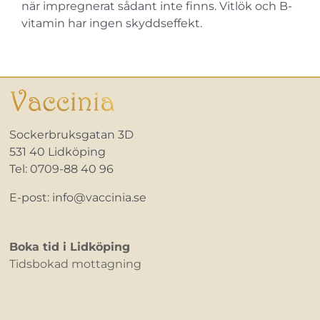
när impregnerat sådant inte finns. Vitlök och B-
vitamin har ingen skyddseffekt.
Sockerbruksgatan 3D
531 40 Lidköping
Tel: 0709-88 40 96
E-post: info@vaccinia.se
Boka tid i Lidköping
Tidsbokad mottagning