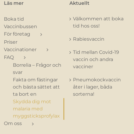
Läs mer
Aktuellt
Välkommen att boka
Boka tid
tid hos oss!
Vaccinbussen
För företag
Rabiesvaccin
Priser
Vaccinationer
Tid mellan Covid-19
FAQ
vaccin och andra
Borrelia – Frågor och
vacciner
svar
Fakta om fästingar
Pneumokockvaccin
och bästa sättet att
åter i lager, båda
ta bort en
sorterna!
Skydda dig mot
malaria med
myggsticksprofylax
Om oss