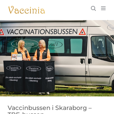
Fortsätt
till
innehållet
Vaccinbussen i Skaraborg –