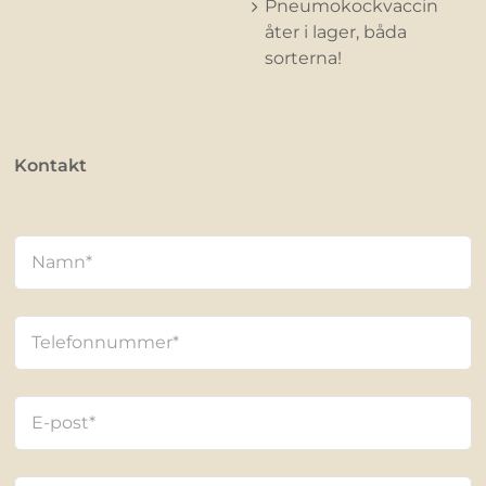
Pneumokockvaccin
åter i lager, båda
sorterna!
Kontakt